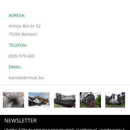
ADRESA:
Armije BiH br.52
75290 Banovići
TELEFON:
(035) 870-600
EMAIL:
kontakt@rmub.ba
NEWSLETTER
Ukoliko želite da primate najnovije vijesti, izvještaje i sl. unesite svoju e-