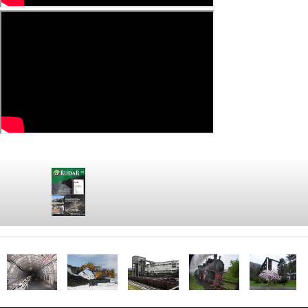
Klikom na sliku preuzmite najnovije izdanje
lista Rudar.