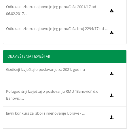
Odluka o izboru najpovoljnijeg ponuđača 2001/17 od
06.02.2017. ...
Odluka o izboru najpovoljnijeg ponuđača broj 2294/17 od ...
OBAVJEŠTENJA I IZVJEŠTAJI
Godišnji Izvještaj o poslovanju za 2021. godinu
Polugodišnji Izvještaj o poslovanju RMU "Banovići" d.d.
Banovići ...
Javni konkurs za izbor i imenovanje Uprave - ...