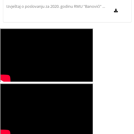
Izvještaj o poslovanju za 2020. godinu RMU "Banovići" ...