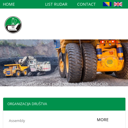
HOME
LIST RUDAR
CONTACT
Trenutno nema vijesti za prikaz.
Površinska i podzemna ekploatacija
Povoljne cijene, visoka kaloričnost.
ORGANIZACIJA DRUŠTVA
MORE
Assembly