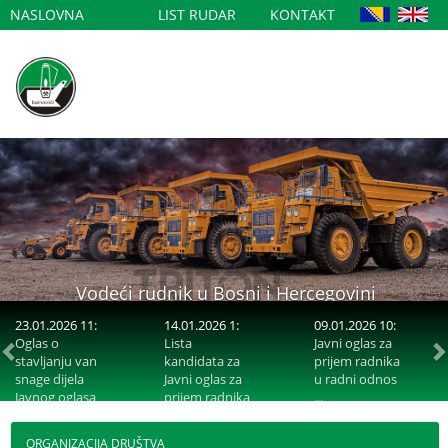
NASLOVNA
LIST RUDAR
KONTAKT
Vodeći rudnik u Bosni i Hercegovini
Provjereno dajemo više i bolje.
23.01.2026 11:
14.01.2026 1:
09.01.2026 10:
Oglas o
Lista
Javni oglas za
Prethodni
S
stavljanju van
kandidata za
prijem radnika
snage dijela
Javni oglas za
u radni odnos
Javnog oglasa
prijem radnika
...
...
ORGANIZACIJA DRUŠTVA