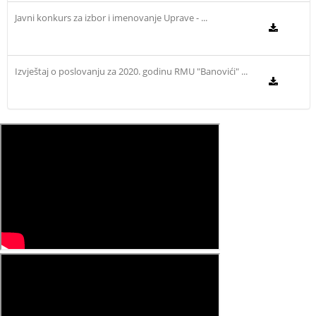
Javni konkurs za izbor i imenovanje Uprave - ...
Izvještaj o poslovanju za 2020. godinu RMU "Banovići" ...