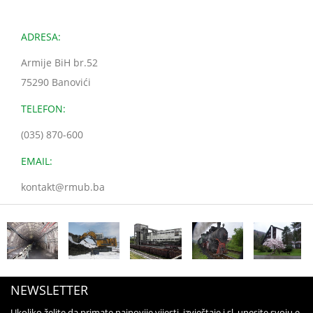
ADRESA:
Armije BiH br.52
75290 Banovići
TELEFON:
(035) 870-600
EMAIL:
kontakt@rmub.ba
NEWSLETTER
Ukoliko želite da primate najnovije vijesti, izvještaje i sl. unesite svoju e-